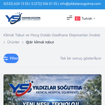
0(532) 624 13 55 | 0 (372) 556 01 55 | info@yildizlarsogutma.com
Turkish
▼
Klimalı Tabut ve Morg Dolabı Gasilhane Ekipmanları İmalatı
>
Ürünler
>
Iğdır klimalı tabut
Filter
Tek bir sonuç gösteriliyor