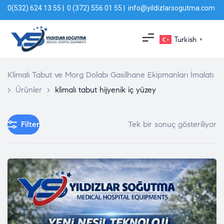
0(532) 624 13 55 | 0 (372) 556 01 55 | info@yildizlarsogutma.com
Turkish
▼
Klimalı Tabut ve Morg Dolabı Gasilhane Ekipmanları İmalatı
>
Ürünler
>
klimalı tabut hijyenik iç yüzey
Filter
Tek bir sonuç gösteriliyor