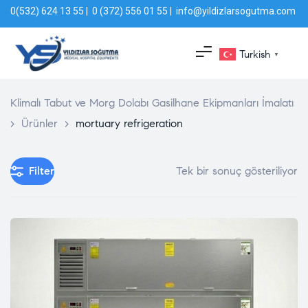
0(532) 624 13 55 | 0 (372) 556 01 55 | info@yildizlarsogutma.com
Turkish
▼
Klimalı Tabut ve Morg Dolabı Gasilhane Ekipmanları İmalatı
>
Ürünler
>
mortuary refrigeration
Filter
Tek bir sonuç gösteriliyor